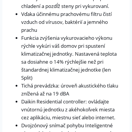
chladení a pozdĺž steny pri vykurovaní.
Vďaka účinnému prachovému filtru čistí
vzduch od vírusov, baktérií a jemného
prachu
Funkcia zvýšenia vykurovacieho výkonu
rýchle vykúri váš domov pri spustení
klimatizačnej jednotky. Nastavená teplota
sa dosiahne o 14% rýchlejšie než pri
štandardnej klimatizačnej jednotke (len
Split)
Tichá prevádzka: úroveň akustického tlaku
znížená až na 19 dBA
Daikin Residential controller: ovládajte
vnútornú jednotku z akéhokoľvek miesta
cez aplikáciu, miestnu sieť alebo internet.
Dvojzónový snímač pohybu Inteligentné