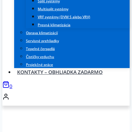
Split systémy
Multisplit systémy
VRF systémy (DVM S alebo VRV)
Presná klimatizácia
Oprava klimatizácií
Servisné prehliadky
Tepelné čerpadlá
Čističky vzduchu
Projekčné práce
KONTAKTY – OBHLIADKA ZADARMO
0