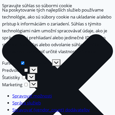
Spravujte súhlas so súbormi cookie
Na poskytovanie tých najlepších služieb používame
technológie, ako sú súbory cookie na ukladanie a/alebo
prístup k informáciám o zariadení. Súhlas s týmito
technológiami nám umožní spracovávať údaje, ako je
správanie pri prehliadaní alebo jedinečné ID na tejto
stránke. Nesúhlas alebo odvolanie súhlasu môže
nepriaznivo ovplyvniť určité vlastnosti a funkcie.
Funkčné
Funkčné
Vždy aktívny
Predvoľby
Predvoľby
Štatistiky
Štatistiky
Marketing
Marketing
Spravovať možnosti
Správa služieb
Spravovať {vendor_count} dodávateľov