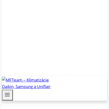
Klimatizačná firma s viac ako 25 rokmi skúseností (na trhu od roku 1991)