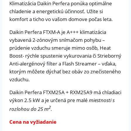
Klimatizácia Daikin Perfera ponúka optimálne
chladenie a energetickú účinnosť. Užite si
komfort a ticho vo vašom domove počas leta.
Daikin Perfera FTXM-A je A+++ klimatizácia
vybavená 2-zónovým snímačom pohybu –
prúdenie vzduchu smeruje mimo osôb, Heat
Boost- rýchle spustenie vykurovania či Strieborný
Anti-alergénový filter a Flash Streamer – vďaka,
ktorým môžete dýchať bez obáv zo znečisteného
vzduchu.
Daikin Perfera FTXM25A + RXM25A9 má chladiaci
výkon 2.5 kW a je určená pre malé
miestnosti s
2
rozlohou do 25 m
.
Cena na vyžiadanie