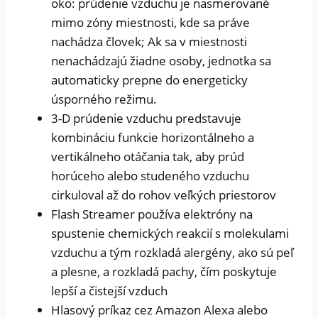
oko: prúdenie vzduchu je nasmerované
mimo zóny miestnosti, kde sa práve
nachádza človek; Ak sa v miestnosti
nenachádzajú žiadne osoby, jednotka sa
automaticky prepne do energeticky
úsporného režimu.
3-D prúdenie vzduchu predstavuje
kombináciu funkcie horizontálneho a
vertikálneho otáčania tak, aby prúd
horúceho alebo studeného vzduchu
cirkuloval až do rohov veľkých priestorov
Flash Streamer používa elektróny na
spustenie chemických reakcií s molekulami
vzduchu a tým rozkladá alergény, ako sú peľ
a plesne, a rozkladá pachy, čím poskytuje
lepší a čistejší vzduch
Hlasový príkaz cez Amazon Alexa alebo