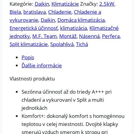
Kategórie:
Daikin
,
Klimatizácie
Značky:
2.5kW
,
Biela
,
bratislava
,
Chladenie
,
Chladenie a
vykurovanie
,
Daikin
,
Domáca klimatizácia
,
Energetická účinnosť
,
klimatizácia
,
Klimatizačné
jednotky
,
M.F. Team
,
Montáž
,
Násenná
,
Perfera
,
Split klimatizácie
,
Spolahlivá
,
Tichá
Popis
Ďalšie informácie
Vlastnosti produktu
Sezónna účinnosť až do triedy A+++ pri
chladení a vykurovaní v Split a multi
jednotkách
Komfort+: dokonalý komfort s homogénnou
teplotou v celej miestnosti. Dvojité klapky
smerujú vzduch smerom k stropu pri