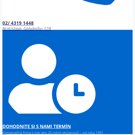
02/ 4319 1448
Bratislava, Galvániho 12B
DOHODNITE SI S NAMI TERMÍN
Klimatizačná firma s viac ako 25 rokmi skúseností – od roku 1991