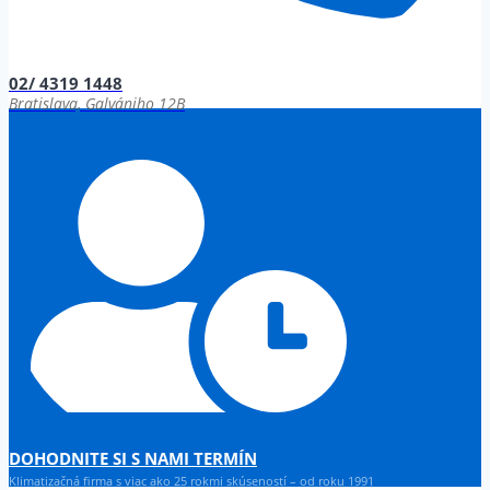
02/ 4319 1448
Bratislava, Galvániho 12B
DOHODNITE SI S NAMI TERMÍN
Klimatizačná firma s viac ako 25 rokmi skúseností – od roku 1991