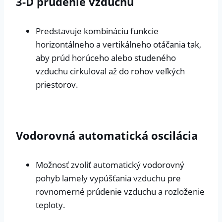
3-D prúdenie vzduchu
Predstavuje kombináciu funkcie
horizontálneho a vertikálneho otáčania tak,
aby prúd horúceho alebo studeného
vzduchu cirkuloval až do rohov veľkých
priestorov.
Vodorovná automatická oscilácia
Možnosť zvoliť automatický vodorovný
pohyb lamely vypúšťania vzduchu pre
rovnomerné prúdenie vzduchu a rozloženie
teploty.