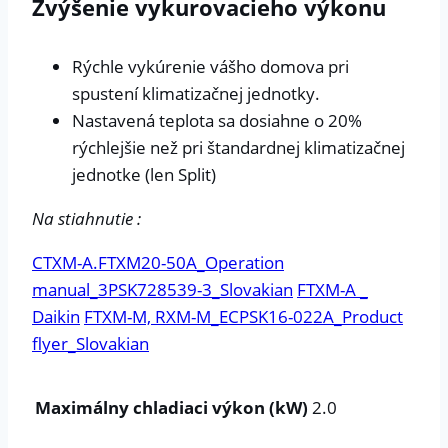
Zvýšenie vykurovacieho výkonu
Rýchle vykúrenie vášho domova pri
spustení klimatizačnej jednotky.
Nastavená teplota sa dosiahne o 20%
rýchlejšie než pri štandardnej klimatizačnej
jednotke (len Split)
Na stiahnutie :
CTXM-A.FTXM20-50A_Operation
manual_3PSK728539-3_Slovakian
FTXM-A _
Daikin
FTXM-M, RXM-M_ECPSK16-022A_Product
flyer_Slovakian
Maximálny chladiaci výkon (kW)
2.0