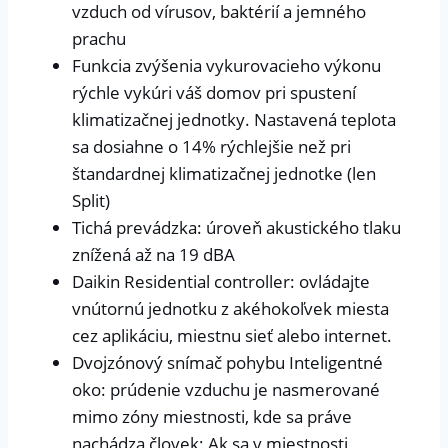
vzduch od vírusov, baktérií a jemného
prachu
Funkcia zvýšenia vykurovacieho výkonu
rýchle vykúri váš domov pri spustení
klimatizačnej jednotky. Nastavená teplota
sa dosiahne o 14% rýchlejšie než pri
štandardnej klimatizačnej jednotke (len
Split)
Tichá prevádzka: úroveň akustického tlaku
znížená až na 19 dBA
Daikin Residential controller: ovládajte
vnútornú jednotku z akéhokoľvek miesta
cez aplikáciu, miestnu sieť alebo internet.
Dvojzónový snímač pohybu Inteligentné
oko: prúdenie vzduchu je nasmerované
mimo zóny miestnosti, kde sa práve
nachádza človek; Ak sa v miestnosti