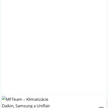
Klimatizačná firma s viac ako 25 rokmi skúseností (na trhu od roku 1991)