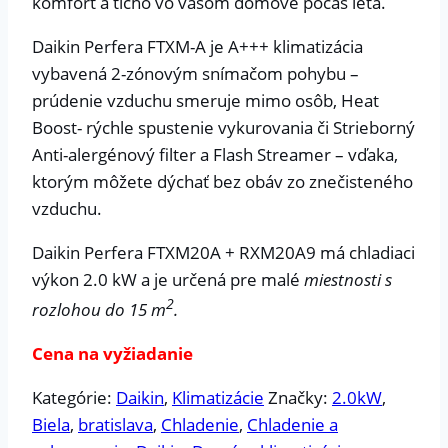
komfort a ticho vo vašom domove počas leta.
Daikin Perfera FTXM-A je A+++ klimatizácia
vybavená 2-zónovým snímačom pohybu –
prúdenie vzduchu smeruje mimo osôb, Heat
Boost- rýchle spustenie vykurovania či Strieborný
Anti-alergénový filter a Flash Streamer – vďaka,
ktorým môžete dýchať bez obáv zo znečisteného
vzduchu.
Daikin Perfera FTXM20A + RXM20A9 má chladiaci
výkon 2.0 kW a je určená pre malé
miestnosti s
2
rozlohou do 15 m
.
Cena na vyžiadanie
Kategórie:
Daikin
,
Klimatizácie
Značky:
2.0kW
,
Biela
,
bratislava
,
Chladenie
,
Chladenie a