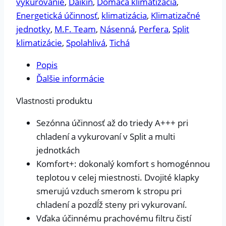
vykurovanie
,
Daikin
,
Domáca klimatizácia
,
Energetická účinnosť
,
klimatizácia
,
Klimatizačné
jednotky
,
M.F. Team
,
Násenná
,
Perfera
,
Split
klimatizácie
,
Spolahlivá
,
Tichá
Popis
Ďalšie informácie
Vlastnosti produktu
Sezónna účinnosť až do triedy A+++ pri
chladení a vykurovaní v Split a multi
jednotkách
Komfort+: dokonalý komfort s homogénnou
teplotou v celej miestnosti. Dvojité klapky
smerujú vzduch smerom k stropu pri
chladení a pozdĺž steny pri vykurovaní.
Vďaka účinnému prachovému filtru čistí