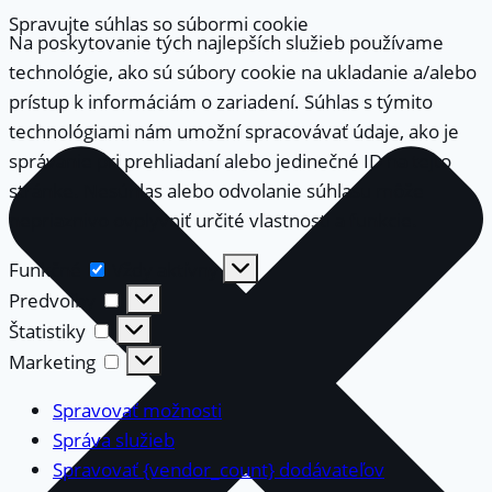
Spravujte súhlas so súbormi cookie
Na poskytovanie tých najlepších služieb používame
technológie, ako sú súbory cookie na ukladanie a/alebo
prístup k informáciám o zariadení. Súhlas s týmito
technológiami nám umožní spracovávať údaje, ako je
správanie pri prehliadaní alebo jedinečné ID na tejto
stránke. Nesúhlas alebo odvolanie súhlasu môže
nepriaznivo ovplyvniť určité vlastnosti a funkcie.
Funkčné
Funkčné
Vždy aktívny
Predvoľby
Predvoľby
Štatistiky
Štatistiky
Marketing
Marketing
Spravovať možnosti
Správa služieb
Spravovať {vendor_count} dodávateľov