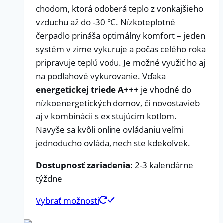
chodom, ktorá odoberá teplo z vonkajšieho
vzduchu až do -30 °C. Nízkoteplotné
čerpadlo prináša optimálny komfort – jeden
systém v zime vykuruje a počas celého roka
pripravuje teplú vodu. Je možné využiť ho aj
na podlahové vykurovanie. Vďaka
energetickej triede A+++
je vhodné do
nízkoenergetických domov, či novostavieb
aj v kombinácii s existujúcim kotlom.
Navyše sa kvôli online ovládaniu veľmi
jednoducho ovláda, nech ste kdekoľvek.
Dostupnosť zariadenia:
2-3 kalendárne
týždne
Vybrať možnosti