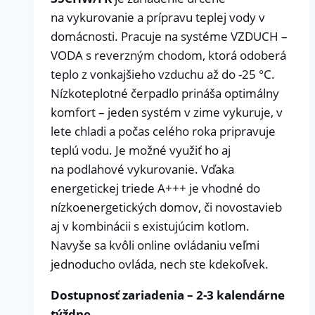
na vykurovanie a prípravu teplej vody v
domácnosti. Pracuje na systéme VZDUCH –
VODA s reverzným chodom, ktorá odoberá
teplo z vonkajšieho vzduchu až do -25 °C.
Nízkoteplotné čerpadlo prináša optimálny
komfort – jeden systém v zime vykuruje, v
lete chladi a počas celého roka pripravuje
teplú vodu. Je možné využiť ho aj
na podlahové vykurovanie. Vďaka
energetickej triede A+++ je vhodné do
nízkoenergetických domov, či novostavieb
aj v kombinácii s existujúcim kotlom.
Navyše sa kvôli online ovládaniu veľmi
jednoducho ovláda, nech ste kdekoľvek.
Dostupnosť zariadenia – 2-3 kalendárne
týždne