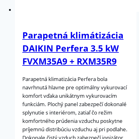
Parapetná klimátizácia
DAIKIN Perfera 3.5 kW
FVXM35A9 + RXM35R9
Parapetná klimatizácia Perfera bola
navrhnutá hlavne pre optimálny vykurovací
komfort vďaka unikátnym vykurovacím
funkciám. Plochý panel zabezpečí dokonalé
splynutie s interiérom, zatiaľ čo režim
komfortného prúdenia vzduchu poskytne
príjemnú distribúciu vzduchu aj pri podlahe.
Dokonale čistý vzduch zabezpečí ionizátor