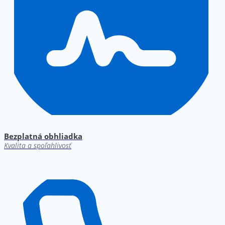
Bezplatná obhliadka
Kvalita a spoľahlivosť