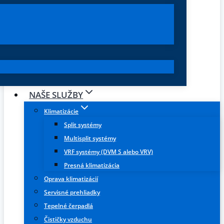
NAŠE SLUŽBY
Klimatizácie
Split systémy
Multisplit systémy
VRF systémy (DVM S alebo VRV)
Presná klimatizácia
Oprava klimatizácií
Servisné prehliadky
Tepelné čerpadlá
Čističky vzduchu