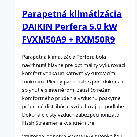
Parapetná klimátizácia
DAIKIN Perfera 5.0 kW
FVXM50A9 + RXM50R9
Parapetná klimatizácia Perfera bola
navrhnutá hlavne pre optimálny vykurovací
komfort vďaka unikátnym vykurovacím
funkciám. Plochý panel zabezpečí dokonalé
splynutie s interiérom, zatiaľ čo režim
komfortného prúdenia vzduchu poskytne
príjemnú distribúciu vzduchu aj pri podlahe.
Dokonale čistý vzduch zabezpečí ionizátor
Flash Streamer a kvalitné filtre.
Vnútorná jednotka FVXM50A9 s vonkajšou