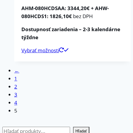
AHM-080HCDSAA: 3344,20€ + AHW-
080HCDS1: 1826,10€
bez DPH
Dostupnosť zariadenia – 2-3 kalendárne
týždne
Vybrať možnosti
←
1
2
3
4
5
Hľadať
Hľadať