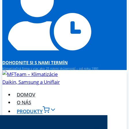
DOHODNITE SI S NAMI TERMÍN
Klimatizačná firma s viac ako 25 rokmi skúseností – od roku 1991
DOMOV
O NÁS
PRODUKTY