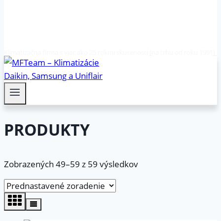
Klimatizačná firma s viac ako 25 rokmi skúseností (na trhu od roku 1991)
PRODUKTY
Zobrazených 49–59 z 59 výsledkov