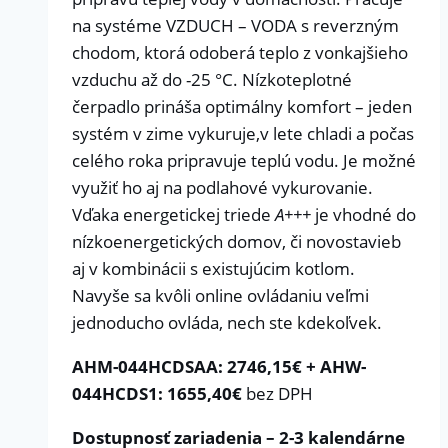
na systéme VZDUCH – VODA s reverzným
chodom, ktorá odoberá teplo z vonkajšieho
vzduchu až do -25 °C. Nízkoteplotné
čerpadlo prináša optimálny komfort – jeden
systém v zime vykuruje,v lete chladi a počas
celého roka pripravuje teplú vodu. Je možné
využiť ho aj na podlahové vykurovanie.
Vďaka energetickej triede
A+++
je vhodné do
nízkoenergetických domov, či novostavieb
aj v kombinácii s existujúcim kotlom.
Navyše sa kvôli online ovládaniu veľmi
jednoducho ovláda, nech ste kdekoľvek.
AHM-044HCDSAA: 2746,15€ + AHW-
044HCDS1: 1655,40€
bez DPH
Dostupnosť zariadenia – 2-3 kalendárne