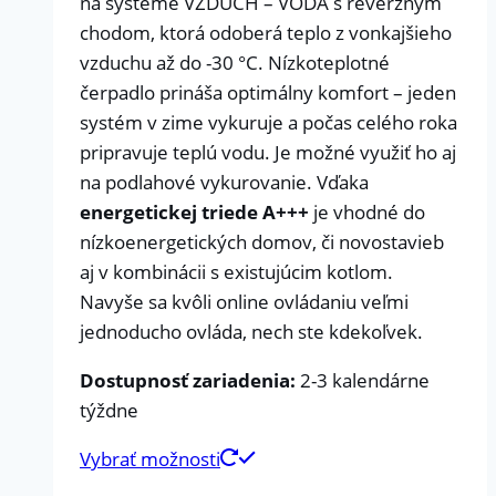
na systéme VZDUCH – VODA s reverzným
chodom, ktorá odoberá teplo z vonkajšieho
vzduchu až do -30 °C. Nízkoteplotné
čerpadlo prináša optimálny komfort – jeden
systém v zime vykuruje a počas celého roka
pripravuje teplú vodu. Je možné využiť ho aj
na podlahové vykurovanie. Vďaka
energetickej triede A+++
je vhodné do
nízkoenergetických domov, či novostavieb
aj v kombinácii s existujúcim kotlom.
Navyše sa kvôli online ovládaniu veľmi
jednoducho ovláda, nech ste kdekoľvek.
Dostupnosť zariadenia:
2-3 kalendárne
týždne
Vybrať možnosti