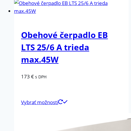
Obehové čerpadlo EB
LTS 25/6 A trieda
max.45W
173
€
s DPH
Vybrať možnosti