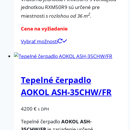
jednotkou RXM50R9 sú určené pre
2
miestnosti
s rozlohou od 36 m
.
Cena na vyžiadanie
Vybrať možnosti
Tepelné čerpadlo
AOKOL ASH-35CHW/FR
4200
€
s DPH
Tepelné čerpadlo
AOKOL ASH-
35CHW/FR
je zariadenie určené