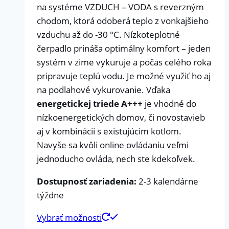
na systéme VZDUCH – VODA s reverzným
chodom, ktorá odoberá teplo z vonkajšieho
vzduchu až do -30 °C. Nízkoteplotné
čerpadlo prináša optimálny komfort – jeden
systém v zime vykuruje a počas celého roka
pripravuje teplú vodu. Je možné využiť ho aj
na podlahové vykurovanie. Vďaka
energetickej triede A+++
je vhodné do
nízkoenergetických domov, či novostavieb
aj v kombinácii s existujúcim kotlom.
Navyše sa kvôli online ovládaniu veľmi
jednoducho ovláda, nech ste kdekoľvek.
Dostupnosť zariadenia:
2-3 kalendárne
týždne
Vybrať možnosti