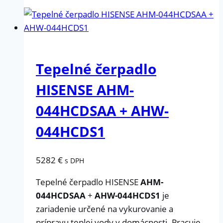
Tepelné čerpadlo
HISENSE AHM-
044HCDSAA + AHW-
044HCDS1
5282
€
s DPH
Tepelné čerpadlo HISENSE
AHM-
044HCDSAA
+
AHW-044HCDS1
je
zariadenie určené na vykurovanie a
prípravu teplej vody v domácnosti. Pracuje