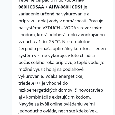
080HCDSAA
+
AHW-080HCDS1
je
zariadenie určené na vykurovanie a
prípravu teplej vody v domácnosti. Pracuje
na systéme VZDUCH – VODA s reverzným
chodom, ktorá odoberá teplo z vonkajšieho
vzduchu až do -25 °C. Nízkoteplotné
čerpadlo prináša optimálny komfort – jeden
systém v zime vykuruje, v lete chladi a
počas celého roka pripravuje teplú vodu. Je
možné využiť ho aj na podlahové
vykurovanie. Vďaka energetickej
triede
A+++
je vhodné do
nízkoenergetických domov, či novostavieb
aj v kombinácii s existujúcim kotlom.
Navyše sa kvôli online ovládaniu veľmi
jednoducho ovláda, nech ste kdekoľvek.