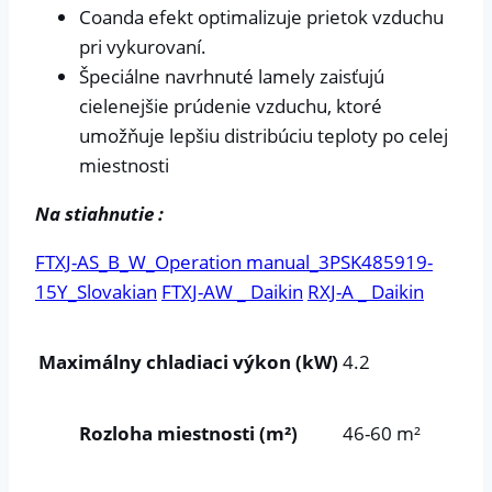
Coanda efekt optimalizuje prietok vzduchu
pri vykurovaní.
Špeciálne navrhnuté lamely zaisťujú
cielenejšie prúdenie vzduchu, ktoré
umožňuje lepšiu distribúciu teploty po celej
miestnosti
Na stiahnutie :
FTXJ-AS_B_W_Operation manual_3PSK485919-
15Y_Slovakian
FTXJ-AW _ Daikin
RXJ-A _ Daikin
Maximálny chladiaci výkon (kW)
4.2
Rozloha miestnosti (m²)
46-60 m²