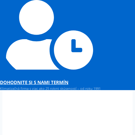
DOHODNITE SI S NAMI TERMÍN
Klimatizačná firma s viac ako 25 rokmi skúseností – od roku 1991