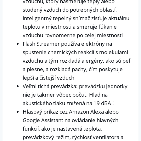
vzduchu, ktorý nasmeruje teplý alebo
studený vzduch do potrebných oblastí,
inteligentný tepelný snímač zisťuje aktuálnu
teplotu v miestnosti a smeruje fúkanie
vzduchu rovnomerne po celej miestnosti
Flash Streamer používa elektróny na
spustenie chemických reakcií s molekulami
vzduchu a tým rozkladá alergény, ako sú peľ
a plesne, a rozkladá pachy, čím poskytuje
lepší a čistejší vzduch
Veľmi tichá prevádzka: prevádzku jednotky
nie je takmer vôbec počuť. Hladina
akustického tlaku znížená na 19 dBA !
Hlasový príkaz cez Amazon Alexa alebo
Google Assistant na ovládanie hlavných
funkcií, ako je nastavená teplota,
prevádzkový režim, rýchlosť ventilátora a