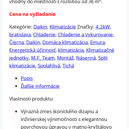
vhodný do
miestností s rozlohou od 36 m
.
Cena na vyžiadanie
Kategórie:
Daikin
,
Klimatizácie
Značky:
4.2kW
,
bratislava
,
Chladenie
,
Chladenie a vykurovanie
,
Čierna
,
Daikin
,
Domáca klimatizácia
,
Emura
,
Energetická účinnosť
,
klimatizácia
,
Klimatizačné
jednotky
,
M.F. Team
,
Montáž
,
Násenná
,
Split
klimatizácie
,
Spolahlivá
,
Tichá
Popis
Ďalšie informácie
Vlastnosti produktu
Výrazná zmes ikonického dizajnu a
inžinierskej výnimočnosti s elegantnou
povrchovou úpravou v matno-kryštálovo