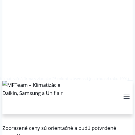
Klimatizačná firma s viac ako 25 rokmi skúseností (na trhu od roku 1991)
Zobrazené ceny sú orientačné a budú potvrdené