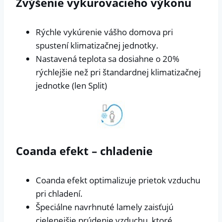
Zvýšenie vykurovacieho výkonu
Rýchle vykúrenie vášho domova pri
spustení klimatizačnej jednotky.
Nastavená teplota sa dosiahne o 20%
rýchlejšie než pri štandardnej klimatizačnej
jednotke (len Split)
Coanda efekt – chladenie
Coanda efekt optimalizuje prietok vzduchu
pri chladení.
Špeciálne navrhnuté lamely zaisťujú
cielenejšie prúdenie vzduchu, ktoré