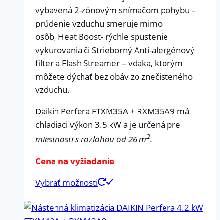
vybavená 2-zónovým snímačom pohybu –
prúdenie vzduchu smeruje mimo
osôb, Heat Boost- rýchle spustenie
vykurovania či Strieborný Anti-alergénový
filter a Flash Streamer – vďaka, ktorým
môžete dýchať bez obáv zo znečisteného
vzduchu.
Daikin Perfera FTXM35A + RXM35A9 má
chladiaci výkon 3.5 kW a je určená pre
2
miestnosti s rozlohou od 26 m
.
Cena na vyžiadanie
Vybrať možnosti