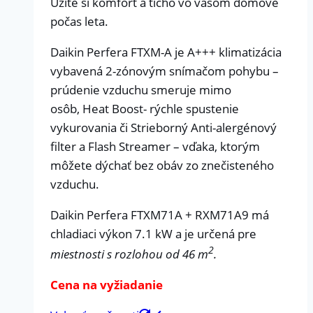
Užite si komfort a ticho vo vašom domove
počas leta.
Daikin Perfera FTXM-A je A+++ klimatizácia
vybavená 2-zónovým snímačom pohybu –
prúdenie vzduchu smeruje mimo
osôb, Heat Boost- rýchle spustenie
vykurovania či Strieborný Anti-alergénový
filter a Flash Streamer – vďaka, ktorým
môžete dýchať bez obáv zo znečisteného
vzduchu.
Daikin Perfera FTXM71A + RXM71A9 má
chladiaci výkon 7.1 kW a je určená pre
2
miestnosti s rozlohou od 46 m
.
Cena na vyžiadanie