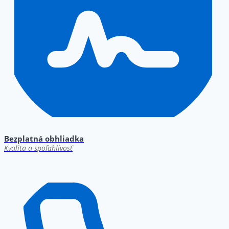
Bezplatná obhliadka
Kvalita a spoľahlivosť