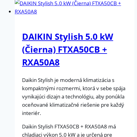
DAIKIN Stylish 5.0 kW
(Čierna) FTXA50CB +
RXA50A8
Daikin Stylish je moderná klimatizácia s
kompaktnými rozmermi, ktorá v sebe spája
vynikajúci dizajn a technológiu, aby ponúkla
oceňované klimatizačné riešenie pre každý
interiér.
Daikin Stylish FTXA50CB + RXA50A8 má
chladiaci výkon 5.0 kW a je určená pre