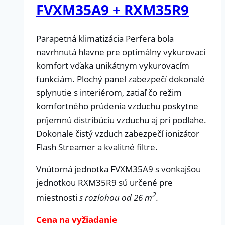
FVXM35A9 + RXM35R9
Parapetná klimatizácia Perfera bola
navrhnutá hlavne pre optimálny vykurovací
komfort vďaka unikátnym vykurovacím
funkciám. Plochý panel zabezpečí dokonalé
splynutie s interiérom, zatiaľ čo režim
komfortného prúdenia vzduchu poskytne
príjemnú distribúciu vzduchu aj pri podlahe.
Dokonale čistý vzduch zabezpečí ionizátor
Flash Streamer a kvalitné filtre.
Vnútorná jednotka FVXM35A9 s vonkajšou
jednotkou RXM35R9 sú určené pre
2
miestnosti
s rozlohou od 26 m
.
Cena na vyžiadanie