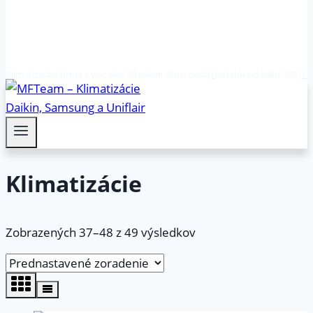
Klimatizačná firma s viac ako 25 rokmi skúseností (na trhu od roku 1991)
Klimatizácie
Zobrazených 37–48 z 49 výsledkov