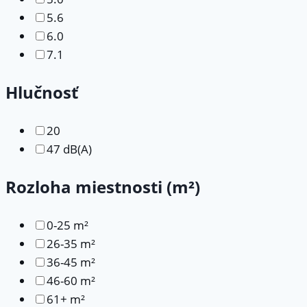
5.6
6.0
7.1
Hlučnosť
20
47 dB(A)
Rozloha miestnosti (m²)
0-25 m²
26-35 m²
36-45 m²
46-60 m²
61+ m²