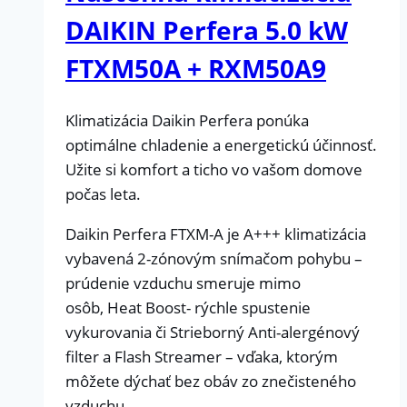
DAIKIN Perfera 5.0 kW
FTXM50A + RXM50A9
Klimatizácia Daikin Perfera ponúka
optimálne chladenie a energetickú účinnosť.
Užite si komfort a ticho vo vašom domove
počas leta.
Daikin Perfera FTXM-A je A+++ klimatizácia
vybavená 2-zónovým snímačom pohybu –
prúdenie vzduchu smeruje mimo
osôb, Heat Boost- rýchle spustenie
vykurovania či Strieborný Anti-alergénový
filter a Flash Streamer – vďaka, ktorým
môžete dýchať bez obáv zo znečisteného
vzduchu.