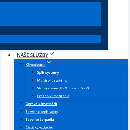
NAŠE SLUŽBY
Klimatizácie
Split systémy
Multisplit systémy
VRF systémy (DVM S alebo VRV)
Presná klimatizácia
Oprava klimatizácií
Servisné prehliadky
Tepelné čerpadlá
Čističky vzduchu