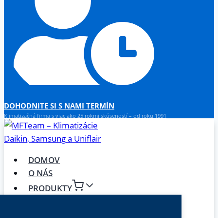
DOHODNITE SI S NAMI TERMÍN
Klimatizačná firma s viac ako 25 rokmi skúseností – od roku 1991
DOMOV
O NÁS
PRODUKTY