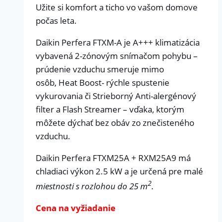
Užite si komfort a ticho vo vašom domove
počas leta.
Daikin Perfera FTXM-A je A+++ klimatizácia
vybavená 2-zónovým snímačom pohybu –
prúdenie vzduchu smeruje mimo
osôb, Heat Boost- rýchle spustenie
vykurovania či Strieborný Anti-alergénový
filter a Flash Streamer – vďaka, ktorým
môžete dýchať bez obáv zo znečisteného
vzduchu.
Daikin Perfera FTXM25A + RXM25A9 má
chladiaci výkon 2.5 kW a je určená pre malé
2
miestnosti s rozlohou do 25 m
.
Cena na vyžiadanie